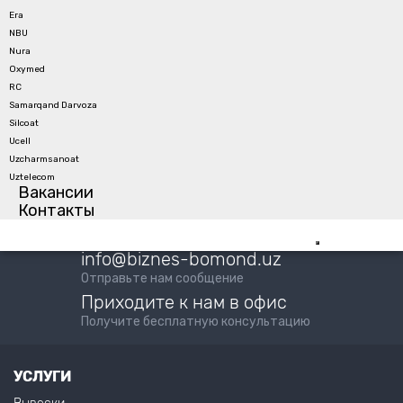
Era
NBU
Nura
Oxymed
Готовы заказать наши услуги?
RC
Samarqand Darvoza
Silcoat
ОФОРМИТЬ ЗАЯВКУ
Ucell
Uzcharmsanoat
Uztelecom
Вакансии
Контакты
+(998) 55 500 77 55
Позвоните нам
info@biznes-bomond.uz
Отправьте нам сообщение
Приходите к нам в офис
Получите бесплатную консультацию
УСЛУГИ