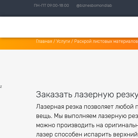
ПН-ПТ 09:00-18:00
@biznesbomondlab
Главная
/
Услуги
/
Раскрой листовых материалов
z
Заказать лазерную резк
Лазерная резка позволяет любой 
вещь. Мы выполняем лазерную рез
можно производить на оригинальн
лазер способен испарить верхний