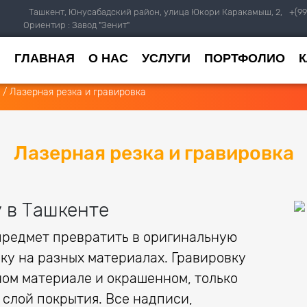
Ташкент, Юнусабадский район, улица Юкори Каракамыш, 2,
+(99
Ориентир : Завод "Зенит"
ГЛАВНАЯ
О НАС
УСЛУГИ
ПОРТФОЛИО
/
Лазерная резка и гравировка
Лазерная резка и гравировка
у в Ташкенте
предмет превратить в оригинальную
ку на разных материалах. Гравировку
ом материале и окрашенном, только
 слой покрытия. Все надписи,