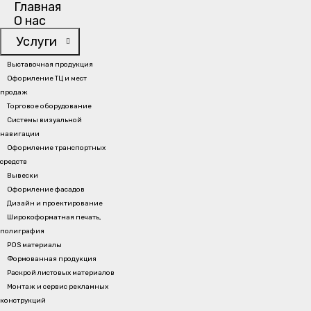
Главная
О нас
Услуги
Главная
/
Портфолио
/
Широкоформатная печать, полиграфия
Выставочная продукция
Оформление ТЦ и мест
продаж
Торговое оборудование
Системы визуальной
ШИРОКОФОРМАТНАЯ ПЕЧАТЬ
навигации
Оформление транспортных
средств
Вывески
Оформление фасадов
Дизайн и проектирование
Широкоформатная печать,
полиграфия
ПОЛИГРАФИЯ
POS материалы
Формованная продукция
Раскрой листовых материалов
Монтаж и сервис рекламных
конструкций