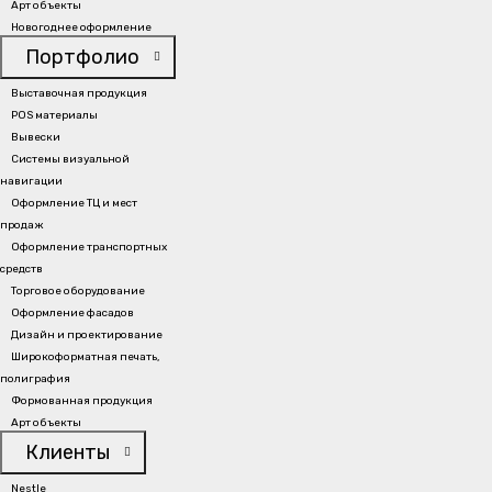
Арт объекты
Новогоднее оформление
Портфолио
Наши клиенты
Выставочная продукция
POS материалы
Вывески
Системы визуальной
навигации
Оформление ТЦ и мест
Готовы заказать наши услуги?
продаж
Оформление транспортных
средств
Торговое оборудование
ОФОРМИТЬ ЗАЯВКУ
Оформление фасадов
Дизайн и проектирование
Широкоформатная печать,
полиграфия
+(998) 55 500 77 55
Формованная продукция
Позвоните нам
Арт объекты
info@biznes-bomond.uz
Клиенты
Отправьте нам сообщение
Nestle