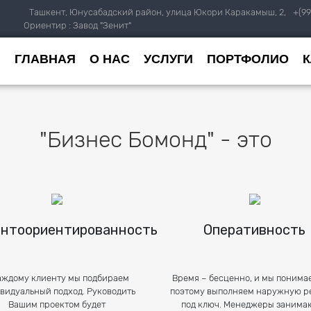
Ташкент, Юнусабадский район, улица Юкори Каракамыш, 2,
+(99
Ориентир : Завод "Зенит"
ГЛАВНАЯ
О НАС
УСЛУГИ
ПОРТФОЛИО
"Бизнес Бомонд" - это
нтоориентированность
Оперативность
аждому клиенту мы подбираем
Время – бесценно, и мы понимае
видуальный подход. Руководить
поэтому выполняем наружную р
Вашим проектом будет
под ключ. Менеджеры занима