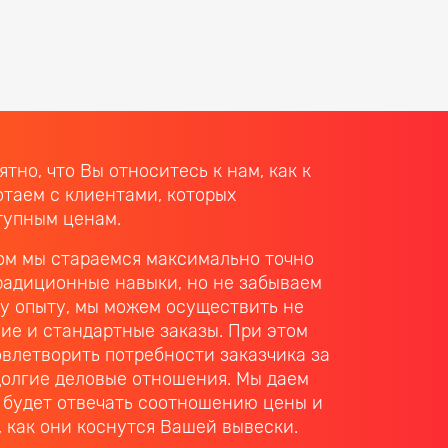
но, что Вы относитесь к нам, как к
таем с клиентами, которых
тупным ценам.
том мы стараемся максимально точно
радиционные навыки, но не забываем
му опыту, мы можем осуществить не
шие и стандартные заказы. При этом
овлетворить потребности заказчика за
 долгие деловые отношения. Мы даем
я будет отвечать соотношению цены и
, как они коснутся Вашей вывески.