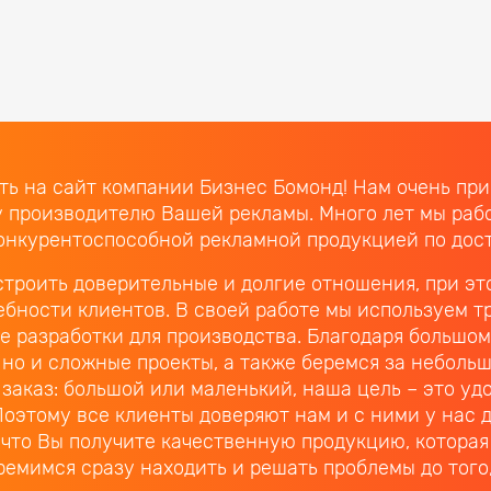
ь на сайт компании Бизнес Бомонд! Нам очень прият
 производителю Вашей рекламы. Много лет мы рабо
онкурентоспособной рекламной продукцией по дос
строить доверительные и долгие отношения, при э
ебности клиентов. В своей работе мы используем т
е разработки для производства. Благодаря большо
 но и сложные проекты, а также беремся за неболь
 заказ: большой или маленький, наша цель – это уд
Поэтому все клиенты доверяют нам и с ними у нас
, что Вы получите качественную продукцию, котора
ремимся сразу находить и решать проблемы до того