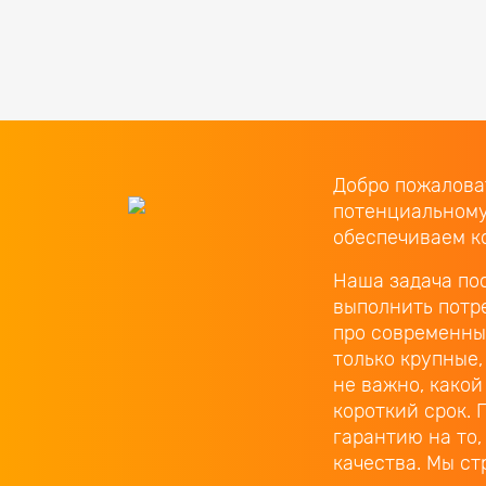
Добро пожаловат
потенциальному
обеспечиваем к
Наша задача по
выполнить потр
про современны
только крупные,
не важно, какой
короткий срок. 
гарантию на то
качества. Мы ст