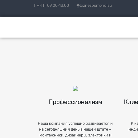
ПН-ПТ 09:00-18:00
@biznesbomondlab
Профессионализм
Клие
Наша компания успешно развивается и
К к
на сегодняшний день в нашем штате –
инди
монтажники, дизайнеры, электрики и