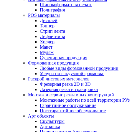
Широкоформатная печать
Полиграфия
POS материалы
Дисплей
Топпер
Стрип лента
Лифлетница
Холдер
Макет
Муляж
Сувенирная продукция
Формованная продукция
Любые виды формованной продукции
Услуги по вакуумной формовке
Раскрой листовых материалов
Фрезерная резка 2D и 3D
Лазерная резка и гравировка
Монтаж и сервис рекламных конструкций
Монтажные работы по всей территории РУз
Гарантийное обслуживание
Постгарантийное обслуживание
Арт объекты
Скульптуры
Арт ковка
Нестандартные Арт изделия