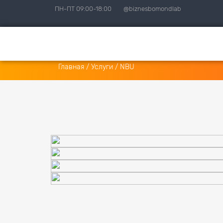
ПН-ПТ 09:00-18:00
@biznesbomondlab
Главная
/
Услуги
/
NBU