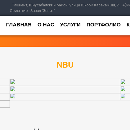
Ташкент, Юнусабадский район, улица Юкори Каракамыш, 2,
+(99
Ориентир : Завод "Зенит"
ГЛАВНАЯ
О НАС
УСЛУГИ
ПОРТФОЛИО
NBU